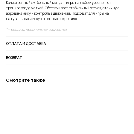
Качественный футбольный мяч для игры на любом уровне — от
тренировок до матчей. Обеспечивает стабильный отскок, отличную
аэродинамику и контроль в движении. Подходит для игры на
натуральных и искусственных покрытиях.
*— реплика премиального качества
ОПЛАТА И ДОСТАВКА
ВОЗВРАТ
Смотрите также
+7 995 122 30 95
Телефон службы заботы, 10:00 – 22:00