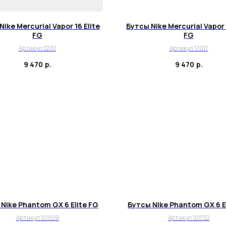
ike Mercurial Vapor 16 Elite
Бутсы Nike Mercurial Vapor 
FG
FG
Артикул 12131
Артикул 17017
9 470
р.
9 470
р.
Nike Phantom GX 6 Elite FG
Бутсы Nike Phantom GX 6 E
Артикул 101109
Артикул 101132