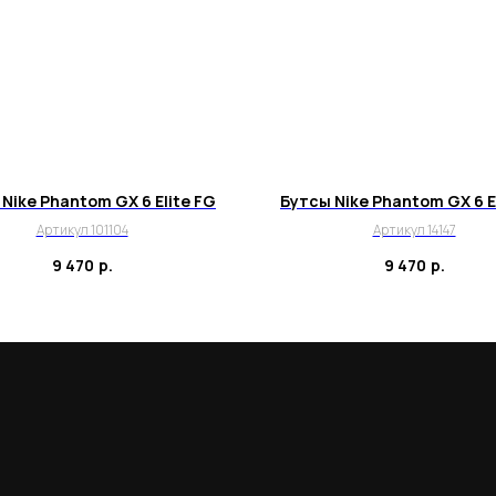
Nike Phantom GX 6 Elite FG
Бутсы Nike Phantom GX 6 E
Артикул 101104
Артикул 14147
9 470
р.
9 470
р.