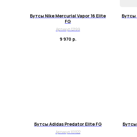
Бутсы Nike Mercurial Vapor 16 Elite
Бутсы N
FG
Артикул 12199
9 970
р.
Бутсы Adidas Predator Elite FG
Бутсы 
Артикул 101122