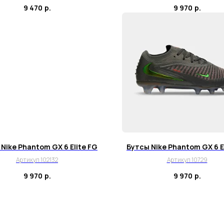
9 470
р.
9 970
р.
Nike Phantom GX 6 Elite FG
Бутсы Nike Phantom GX 6 E
Артикул 102132
Артикул 10729
9 970
р.
9 970
р.