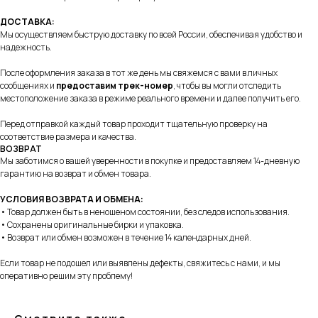
ДОСТАВКА:
Мы осуществляем быструю доставку по всей России, обеспечивая удобство и
надежность.
После оформления заказа в тот же день мы свяжемся с вами в личных
сообщениях и
предоставим трек-номер
, чтобы вы могли отследить
местоположение заказа в режиме реального времени и далее получить его.
Перед отправкой каждый товар проходит тщательную проверку на
соответствие размера и качества.
ВОЗВРАТ
Мы заботимся о вашей уверенности в покупке и предоставляем 14-дневную
гарантию на возврат и обмен товара.
УСЛОВИЯ ВОЗВРАТА И ОБМЕНА:
• Товар должен быть в неношеном состоянии, без следов использования.
• Сохранены оригинальные бирки и упаковка.
• Возврат или обмен возможен в течение 14 календарных дней.
Если товар не подошел или выявлены дефекты, свяжитесь с нами, и мы
+7 995 122 30 95
оперативно решим эту проблему!
Телефон службы заботы, 10:00 – 22:00