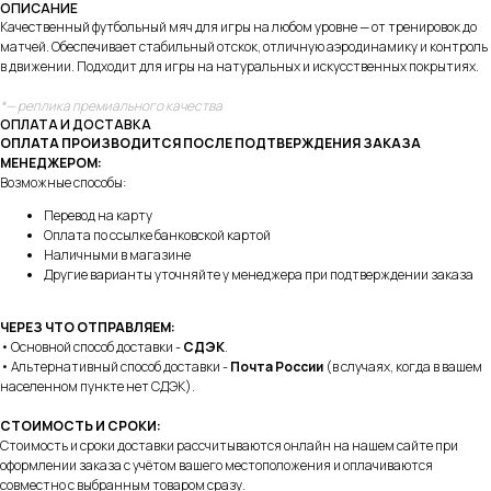
ОПИСАНИЕ
Качественный футбольный мяч для игры на любом уровне — от тренировок до
матчей. Обеспечивает стабильный отскок, отличную аэродинамику и контроль
в движении. Подходит для игры на натуральных и искусственных покрытиях.
*— реплика премиального качества
ОПЛАТА И ДОСТАВКА
ОПЛАТА ПРОИЗВОДИТСЯ ПОСЛЕ ПОДТВЕРЖДЕНИЯ ЗАКАЗА
МЕНЕДЖЕРОМ:
Возможные способы:
Перевод на карту
Оплата по ссылке банковской картой
Наличными в магазине
Другие варианты уточняйте у менеджера при подтверждении заказа
ЧЕРЕЗ ЧТО ОТПРАВЛЯЕМ:
• Основной способ доставки -
СДЭК
.
• Альтернативный способ доставки -
Почта России
(в случаях, когда в вашем
населенном пункте нет СДЭК).
СТОИМОСТЬ И СРОКИ:
Стоимость и сроки доставки рассчитываются онлайн на нашем сайте при
оформлении заказа с учётом вашего местоположения и оплачиваются
совместно с выбранным товаром сразу.