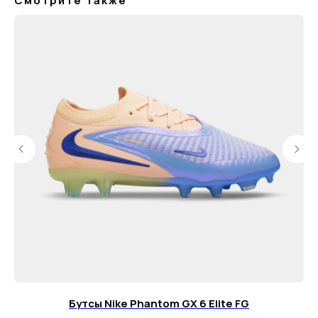
Смотрите также
г. Москва, ул. Русаковская, д. 27
г. Краснодар, ул. Восточно-
Кругликовская, 18/1
г. Сочи, ул. Навагинская, 7/3
Для тех, кому удобнее общаться в
мессенджерах, пишите в специальный чат
Telegram
WhatsApp
Почта для вопросов и предложений
info@myboots.store
Контакты
FAQ
Бутсы Nike Phantom GX 6 Elite FG