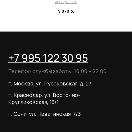
О магазине
Артикул 10730
9 970
р.
Наши клиенты
Сотрудничество
ИП Пиотровский Даниил Олегович
ОГРНИП 325237500296617
ИНН 352532575412
г. Москва, ул. Русаковская, д. 27
Политика конфиденциальности
Пользовательское соглашение
Согласие на обработку данных
Согласие на рассылку
Вся информация, размещённая на сайте, носит
исключительно информационный характер и не
является публичной офертой, определяемой
положениями статьи 437 Гражданского кодекса