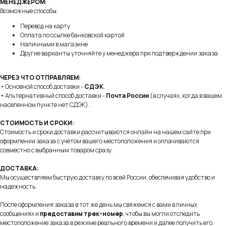
МЕНЕДЖЕРОМ:
Возможные способы:
Перевод на карту
Оплата по ссылке банковской картой
Наличными в магазине
Другие варианты уточняйте у менеджера при подтверждении заказа
ЧЕРЕЗ ЧТО ОТПРАВЛЯЕМ:
• Основной способ доставки -
СДЭК
.
• Альтернативный способ доставки -
Почта России
(в случаях, когда в вашем
населенном пункте нет СДЭК).
СТОИМОСТЬ И СРОКИ:
Стоимость и сроки доставки рассчитываются онлайн на нашем сайте при
оформлении заказа с учётом вашего местоположения и оплачиваются
совместно с выбранным товаром сразу.
ДОСТАВКА:
Мы осуществляем быструю доставку по всей России, обеспечивая удобство и
надежность.
+7 995 122 30 95
После оформления заказа в тот же день мы свяжемся с вами в личных
сообщениях и
предоставим трек-номер
, чтобы вы могли отследить
Телефон службы заботы, 10:00 – 22:00
местоположение заказа в режиме реального времени и далее получить его.