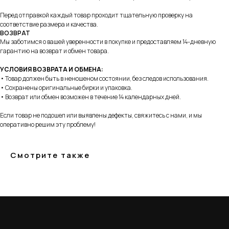
г. Москва, ул. Русаковская, д. 27
Перед отправкой каждый товар проходит тщательную проверку на
г. Краснодар, ул. Восточно-
соответствие размера и качества.
Кругликовская, 18/1
ВОЗВРАТ
Мы заботимся о вашей уверенности в покупке и предоставляем 14-дневную
г. Сочи, ул. Навагинская, 7/3
гарантию на возврат и обмен товара.
УСЛОВИЯ ВОЗВРАТА И ОБМЕНА:
• Товар должен быть в неношеном состоянии, без следов использования.
• Сохранены оригинальные бирки и упаковка.
• Возврат или обмен возможен в течение 14 календарных дней.
Для тех, кому удобнее общаться в
мессенджерах, пишите в специальный чат
Если товар не подошел или выявлены дефекты, свяжитесь с нами, и мы
оперативно решим эту проблему!
Telegram
WhatsApp
Почта для вопросов и предложений
Смотрите также
info@myboots.store
Контакты
FAQ