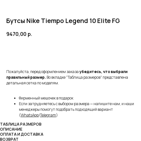
Бутсы Nike Tiempo Legend 10 Elite FG
9470,00
р.
В корзину
Пожалуйста, перед оформлением заказа
убедитесь, что выбрали
правильный размер.
Во вкладке "Таблица размеров" представлена
детальная сетка по моделям.
Фирменный мешочек в подарок
Если затрудняетесь с выбором размера — напишите нам, и наши
менеджеры помогут подобрать подходящий вариант
(
WhatsApp
/
Telegram
)
ТАБЛИЦА РАЗМЕРОВ
ОПИСАНИЕ
ОПЛАТА И ДОСТАВКА
ВОЗВРАТ