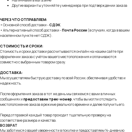
Наличными в магазине
Другие варианты уточняйте у менеджера при подтверждении заказа
ЧЕРЕЗ ЧТО ОТПРАВЛЯЕМ:
+7 995 122 30 95
• Основной способ доставки -
СДЭК
.
• Альтернативный способ доставки -
Почта России
(в случаях, когда в вашем
Телефон службы заботы, 10:00 – 22:00
населенном пункте нет СДЭК).
г. Москва, ул. Русаковская, д. 27
СТОИМОСТЬ И СРОКИ:
г. Краснодар, ул. Восточно-
Стоимость и сроки доставки рассчитываются онлайн на нашем сайте при
Кругликовская, 18/1
оформлении заказа с учётом вашего местоположения и оплачиваются
совместно с выбранным товаром сразу.
г. Сочи, ул. Навагинская, 7/3
ДОСТАВКА:
Мы осуществляем быструю доставку по всей России, обеспечивая удобство и
надежность.
После оформления заказа в тот же день мы свяжемся с вами в личных
Для тех, кому удобнее общаться в
сообщениях и
предоставим трек-номер
, чтобы вы могли отследить
мессенджерах, пишите в специальный чат
местоположение заказа в режиме реального времени и далее получить его.
Telegram
WhatsApp
Перед отправкой каждый товар проходит тщательную проверку на
соответствие размера и качества.
ВОЗВРАТ
Почта для вопросов и предложений
Мы заботимся о вашей уверенности в покупке и предоставляем 14-дневную