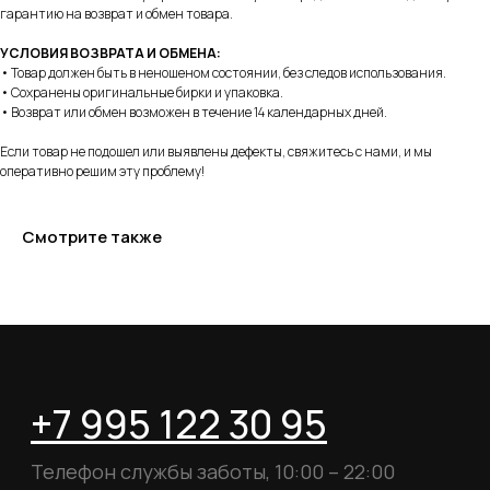
info@myboots.store
гарантию на возврат и обмен товара.
УСЛОВИЯ ВОЗВРАТА И ОБМЕНА:
• Товар должен быть в неношеном состоянии, без следов использования.
Контакты
• Сохранены оригинальные бирки и упаковка.
• Возврат или обмен возможен в течение 14 календарных дней.
FAQ
Если товар не подошел или выявлены дефекты, свяжитесь с нами, и мы
О магазине
оперативно решим эту проблему!
Наши клиенты
Сотрудничество
Смотрите также
ИП Пиотровский Даниил Олегович
ОГРНИП 325237500296617
ИНН 352532575412
г. Москва, ул. Русаковская, д. 27
Политика конфиденциальности
Пользовательское соглашение
Согласие на обработку данных