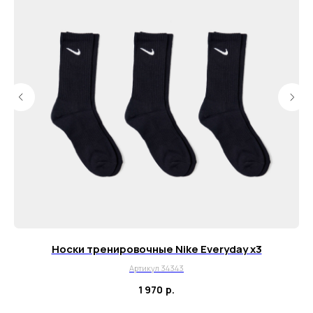
Почта для вопросов и предложений
info@myboots.store
Контакты
FAQ
О магазине
Наши клиенты
Сотрудничество
ИП Пиотровский Даниил Олегович
ОГРНИП 325237500296617
ИНН 352532575412
г. Москва, ул. Русаковская, д. 27
Носки тренировочные Nike Everyday х3
Артикул 34343
Политика конфиденциальности
1 970
р.
Пользовательское соглашение