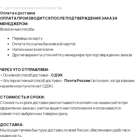
*— реплика премиального качества
Оплата и доставка
ОПЛАТА ПРОИЗВОДИТСЯ ПОСЛЕ ПОДТВЕРЖДЕНИЯ ЗАКАЗА
МЕНЕДЖЕРОМ:
Возможные способы:
Перевод на карту
Оплата по ссылке банковской картой
Наличными в магазине
Другие варианты уточняйте у менеджера при подтверждении заказа
ЧЕРЕЗ ЧТО ОТПРАВЛЯЕМ:
• Основной способ доставки -
СДЭК
.
• Альтернативный способ доставки -
Почта России
(в случаях, когда в вашем
населенном пункте нет СДЭК).
СТОИМОСТЬ И СРОКИ:
Стоимость и сроки доставки рассчитываются онлайн на нашем сайте при
оформлении заказа с учётом вашего местоположения и оплачиваются
совместно с выбранным товаром сразу.
ДОСТАВКА:
Мы осуществляем быструю доставку по всей России, обеспечивая удобство и
надежность.