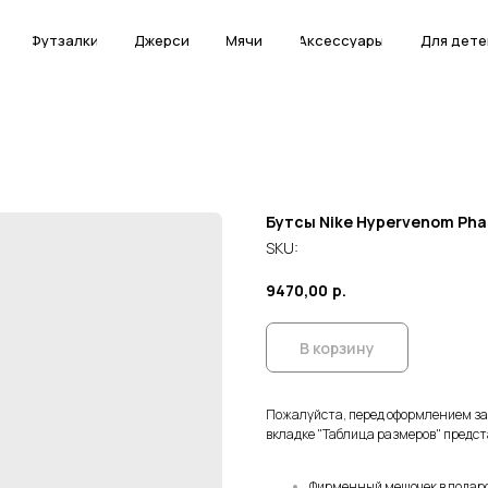
Футзалки
Футзалки
Джерси
Джерси
Мячи
Мячи
Аксессуары
Аксессуары
Для дете
Для дете
Бутсы Nike Hypervenom Ph
SKU:
9470,00
р.
В корзину
Пожалуйста, перед оформлением з
вкладке "Таблица размеров" предст
Фирменный мешочек в подар