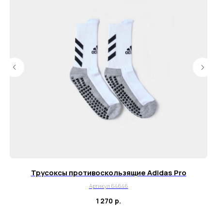
info@myboots.store
Контакты
FAQ
О магазине
Наши клиенты
Сотрудничество
ИП Пиотровский Даниил Олегович
ОГРНИП 325237500296617
ИНН 352532575412
г. Москва, ул. Русаковская, д. 27
Трусоксы противоскользящие Adidas Pro
Политика конфиденциальности
Артикул 64646
Пользовательское соглашение
1 270
р.
Согласие на обработку данных