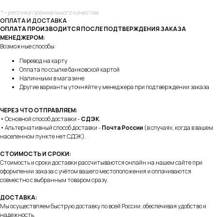
*— реплика премиального качества
ОПЛАТА И ДОСТАВКА
ОПЛАТА ПРОИЗВОДИТСЯ ПОСЛЕ ПОДТВЕРЖДЕНИЯ ЗАКАЗА
МЕНЕДЖЕРОМ:
Возможные способы:
Перевод на карту
Оплата по ссылке банковской картой
Наличными в магазине
Другие варианты уточняйте у менеджера при подтверждении заказа
ЧЕРЕЗ ЧТО ОТПРАВЛЯЕМ:
• Основной способ доставки -
СДЭК
.
• Альтернативный способ доставки -
Почта России
(в случаях, когда в вашем
населенном пункте нет СДЭК).
СТОИМОСТЬ И СРОКИ:
Стоимость и сроки доставки рассчитываются онлайн на нашем сайте при
оформлении заказа с учётом вашего местоположения и оплачиваются
совместно с выбранным товаром сразу.
ДОСТАВКА:
Мы осуществляем быструю доставку по всей России, обеспечивая удобство и
надежность.