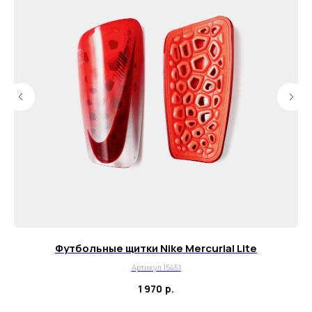
info@myboots.store
Контакты
FAQ
О магазине
Наши клиенты
Сотрудничество
ИП Пиотровский Даниил Олегович
ОГРНИП 325237500296617
ИНН 352532575412
г. Москва, ул. Русаковская, д. 27
Футбольные щитки Nike Mercurial Lite
Политика конфиденциальности
Артикул 15451
Пользовательское соглашение
1 970
р.
Согласие на обработку данных