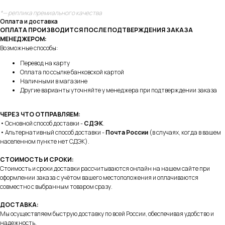
*— реплика премиального качества
Оплата и доставка
ОПЛАТА ПРОИЗВОДИТСЯ ПОСЛЕ ПОДТВЕРЖДЕНИЯ ЗАКАЗА
МЕНЕДЖЕРОМ:
Возможные способы:
Перевод на карту
Оплата по ссылке банковской картой
Наличными в магазине
Другие варианты уточняйте у менеджера при подтверждении заказа
ЧЕРЕЗ ЧТО ОТПРАВЛЯЕМ:
• Основной способ доставки -
СДЭК
.
• Альтернативный способ доставки -
Почта России
(в случаях, когда в вашем
населенном пункте нет СДЭК).
СТОИМОСТЬ И СРОКИ:
Стоимость и сроки доставки рассчитываются онлайн на нашем сайте при
оформлении заказа с учётом вашего местоположения и оплачиваются
совместно с выбранным товаром сразу.
ДОСТАВКА:
Мы осуществляем быструю доставку по всей России, обеспечивая удобство и
надежность.