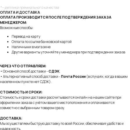
*— реплика премиального качества
ОПЛАТА И ДОСТАВКА
ОПЛАТА ПРОИЗВОДИТСЯ ПОСЛЕ ПОДТВЕРЖДЕНИЯ ЗАКАЗА
МЕНЕДЖЕРОМ:
Возможные способы:
Перевод на карту
Оплата по ссылке банковской картой
Наличными в магазине
Другие варианты уточняйте у менеджера при подтверждении заказа
ЧЕРЕЗ ЧТО ОТПРАВЛЯЕМ:
• Основной способ доставки -
СДЭК
.
• Альтернативный способ доставки -
Почта России
(в случаях, когда в вашем
населенном пункте нет СДЭК).
СТОИМОСТЬ И СРОКИ:
Стоимость и сроки доставки рассчитываются онлайн на нашем сайте при
оформлении заказа с учётом вашего местоположения и оплачиваются
совместно с выбранным товаром сразу.
ДОСТАВКА:
Мы осуществляем быструю доставку по всей России, обеспечивая удобство и
надежность.