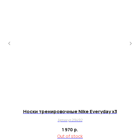
Почта для вопросов и предложений
info@myboots.store
Контакты
FAQ
О магазине
Наши клиенты
Сотрудничество
ИП Пиотровский Даниил Олегович
ОГРНИП 325237500296617
ИНН 352532575412
г. Москва, ул. Русаковская, д. 27
Носки тренировочные Nike Everyday х3
Артикул 29492
Политика конфиденциальности
1 970
р.
Пользовательское соглашение
Out of stock