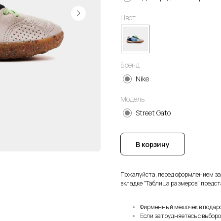
Цвет
Бренд
Nike
Модель
Street Gato
В корзину
Пожалуйста, перед оформлением з
вкладке "Таблица размеров" предст
Фирменный мешочек в подар
Если затрудняетесь с выбор