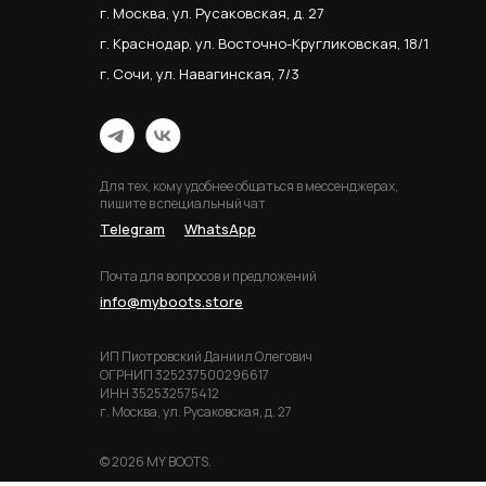
г. Москва, ул. Русаковская, д. 27
г. Краснодар, ул. Восточно-Кругликовская, 18/1
г. Сочи, ул. Навагинская, 7/3
Для тех, кому удобнее общаться в мессенджерах,
пишите в специальный чат
Telegram
WhatsApp
Почта для вопросов и предложений
info@myboots.store
ИП Пиотровский Даниил Олегович
ОГРНИП 325237500296617
ИНН 352532575412
г. Москва, ул. Русаковская, д. 27
© 2026 MY BOOTS.