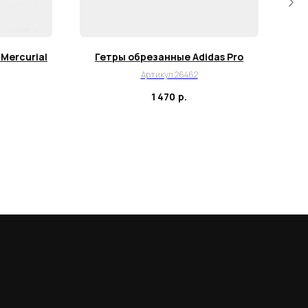
Mercurial
Гетры обрезанные Adidas Pro
Г
Артикул 26462
1 470
р.