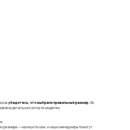
аказа
убедитесь, что выбрали правильный размер.
Во
авлена детальная сетка по моделям.
ок
ом размера — напишите нам, и наши менеджеры помогут