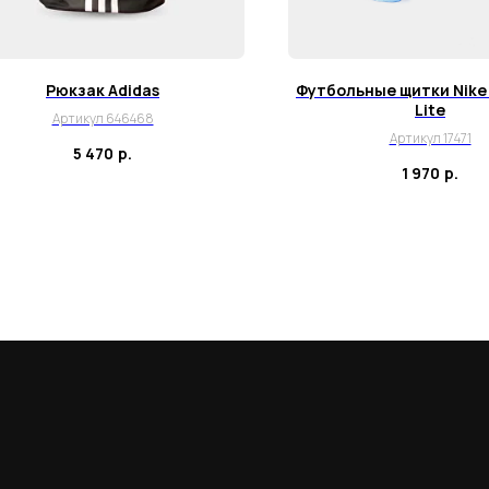
Рюкзак Adidas
Футбольные щитки Nike 
Lite
Артикул 646468
Артикул 17471
5 470
р.
1 970
р.