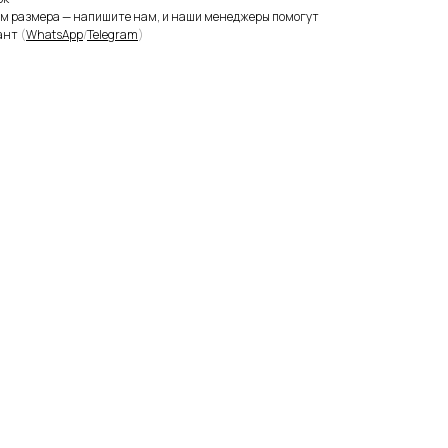
ом размера — напишите нам, и наши менеджеры помогут
ант
(
WhatsApp
/
Telegram
)