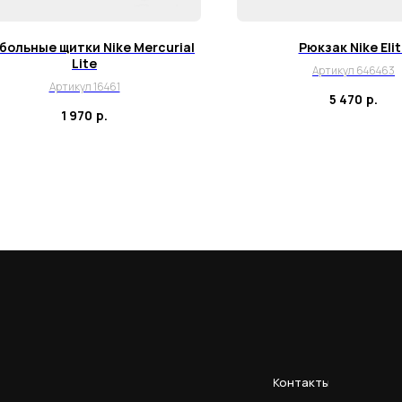
больные щитки Nike Mercurial
Рюкзак Nike Eli
Lite
Артикул 646463
Артикул 16461
5 470
р.
1 970
р.
Контакты