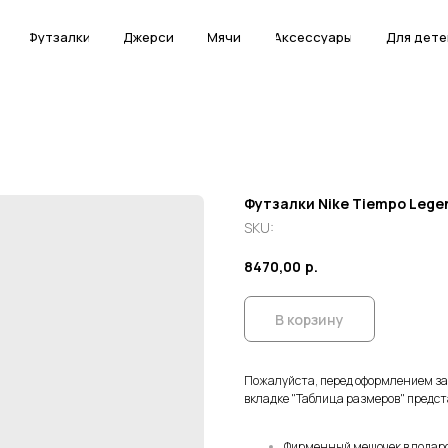
Футзалки
Футзалки
Джерси
Джерси
Мячи
Мячи
Аксессуары
Аксессуары
Для дете
Для дете
Футзалки Nike Tiempo Legend
SKU:
8470,00
р.
В корзину
Пожалуйста, перед оформлением з
вкладке "Таблица размеров" предст
Фирменный мешочек в подар