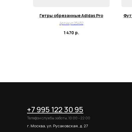
льзящие
Гетры обрезанные Adidas Pro
Фут
Артикул 25452
1 470
р.
+7 995 122 30 95
Телефон службы заботы, 10:00 – 22:00
г. Москва, ул. Русаковская, д. 27