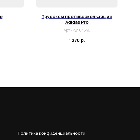
te
Трусоксы противоскользящие
Но
Adidas Pro
Артикул 64646
1 270
р.
Политика конфиденциальности