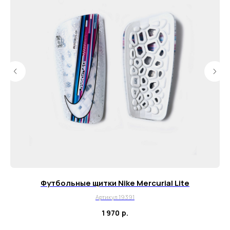
info@myboots.store
Контакты
FAQ
О магазине
Наши клиенты
Сотрудничество
ИП Пиотровский Даниил Олегович
ОГРНИП 325237500296617
ИНН 352532575412
г. Москва, ул. Русаковская, д. 27
Футбольные щитки Nike Mercurial Lite
Артикул 19391
Политика конфиденциальности
1 970
р.
Пользовательское соглашение