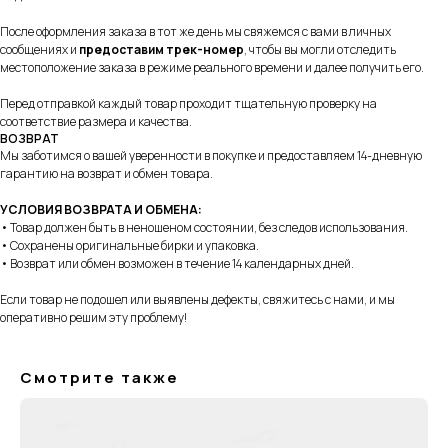
После оформления заказа в тот же день мы свяжемся с вами в личных
сообщениях и
предоставим трек-номер
, чтобы вы могли отследить
местоположение заказа в режиме реального времени и далее получить его.
+7 995 122 30 95
Перед отправкой каждый товар проходит тщательную проверку на
соответствие размера и качества.
Телефон службы заботы, 10:00 – 22:00
ВОЗВРАТ
Мы заботимся о вашей уверенности в покупке и предоставляем 14-дневную
г. Москва, ул. Русаковская, д. 27
гарантию на возврат и обмен товара.
г. Краснодар, ул. Восточно-
УСЛОВИЯ ВОЗВРАТА И ОБМЕНА:
Кругликовская, 18/1
• Товар должен быть в неношеном состоянии, без следов использования.
г. Сочи, ул. Навагинская, 7/3
• Сохранены оригинальные бирки и упаковка.
• Возврат или обмен возможен в течение 14 календарных дней.
Если товар не подошел или выявлены дефекты, свяжитесь с нами, и мы
оперативно решим эту проблему!
Для тех, кому удобнее общаться в
мессенджерах, пишите в специальный чат
Смотрите также
Telegram
WhatsApp
Почта для вопросов и предложений