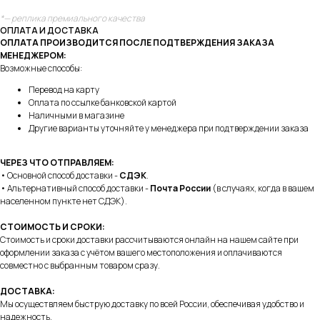
*— реплика премиального качества
ОПЛАТА И ДОСТАВКА
ОПЛАТА ПРОИЗВОДИТСЯ ПОСЛЕ ПОДТВЕРЖДЕНИЯ ЗАКАЗА
МЕНЕДЖЕРОМ:
Возможные способы:
Перевод на карту
Оплата по ссылке банковской картой
Наличными в магазине
Другие варианты уточняйте у менеджера при подтверждении заказа
ЧЕРЕЗ ЧТО ОТПРАВЛЯЕМ:
• Основной способ доставки -
СДЭК
.
• Альтернативный способ доставки -
Почта России
(в случаях, когда в вашем
населенном пункте нет СДЭК).
СТОИМОСТЬ И СРОКИ:
Стоимость и сроки доставки рассчитываются онлайн на нашем сайте при
оформлении заказа с учётом вашего местоположения и оплачиваются
совместно с выбранным товаром сразу.
ДОСТАВКА:
Мы осуществляем быструю доставку по всей России, обеспечивая удобство и
надежность.