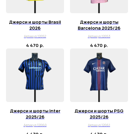
г. Краснодар, ул. Восточно-
Кругликовская, 18/1
г. Сочи, ул. Навагинская, 7/3
Джерси и шорты Brasil
Джерси и шорты
2026
Barcelona 2025/26
Артикул 12052
Артикул 12053
4 470
р.
4 470
р.
Для тех, кому удобнее общаться в
мессенджерах, пишите в специальный чат
Telegram
WhatsApp
Почта для вопросов и предложений
info@myboots.store
Контакты
Джерси и шорты Inter
Джерси и шорты PSG
FAQ
2025/26
2025/26
Артикул 12060
Артикул 12061
О магазине