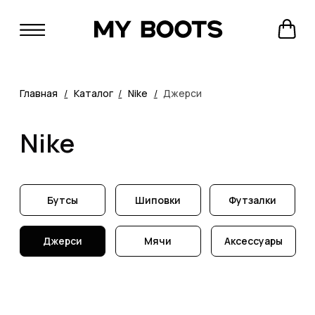
Главная
/
Каталог
/
Nike
/
Джерси
Nike
Бутсы
Шиповки
Футзалки
Джерси
Мячи
Аксессуары