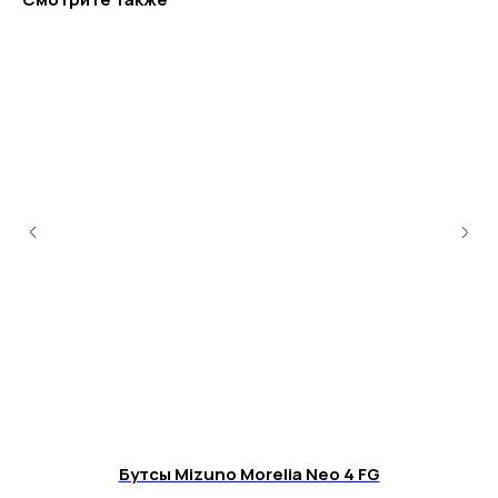
+7 995 122 30 95
Телефон службы заботы, 10:00 – 22:00
г. Москва, ул. Русаковская, д. 27
г. Краснодар, ул. Восточно-
Кругликовская, 18/1
г. Сочи, ул. Навагинская, 7/3
Бутсы Mizuno Morelia Neo 4 FG