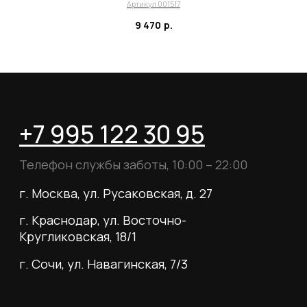
Для тех, кому удобнее общаться в
Артикул 001517
мессенджерах, пишите в специальный чат
9 470
р.
Telegram
WhatsApp
Почта для вопросов и предложений
info@myboots.store
Контакты
FAQ
О магазине
Наши клиенты
Сотрудничество
ИП Пиотровский Даниил Олегович
ОГРНИП 325237500296617
ИНН 352532575412
г. Москва, ул. Русаковская, д. 27