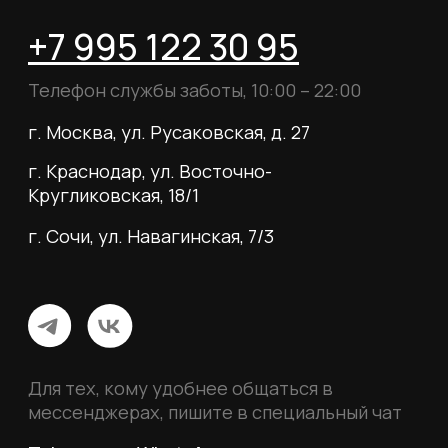
Для тех, кому удобнее общаться в
мессенджерах, пишите в специальный чат
Telegram
WhatsApp
Почта для вопросов и предложений
info@myboots.store
Контакты
FAQ
О магазине
Наши клиенты
Сотрудничество
ИП Пиотровский Даниил Олегович
ОГРНИП 325237500296617