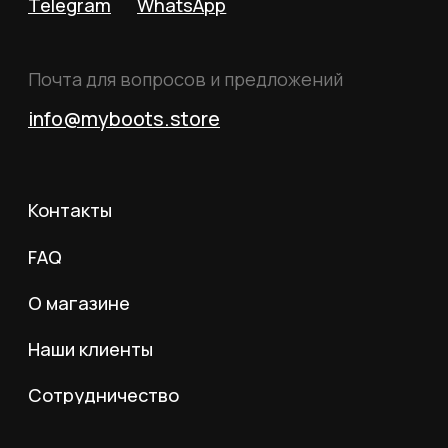
ИНН 352532575412
г. Москва, ул. Русаковская, д. 27
Политика конфиденциальности
Пользовательское соглашение
Согласие на обработку данных
Согласие на рассылку
Вся информация, размещённая на сайте, носит
исключительно информационный характер и не
является публичной офертой, определяемой
положениями статьи 437 Гражданского кодекса
Российской Федерации.
© 2026 MY BOOTS.