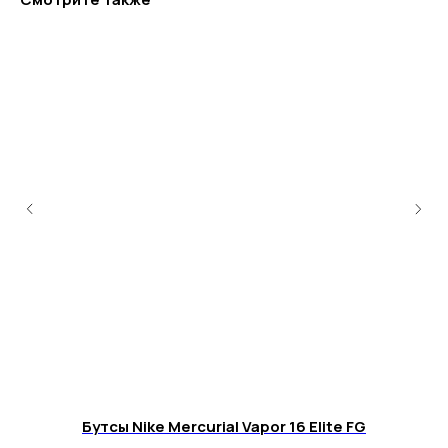
+7 995 122 30 95
Телефон службы заботы, 10:00 – 22:00
г. Москва, ул. Русаковская, д. 27
г. Краснодар, ул. Восточно-
Кругликовская, 18/1
г. Сочи, ул. Навагинская, 7/3
Бутсы Nike Mercurial Vapor 16 Elite FG