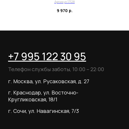
Для тех, кому удобнее общаться в
Артикул 17128
мессенджерах, пишите в специальный чат
9 970
р.
Telegram
WhatsApp
Почта для вопросов и предложений
info@myboots.store
Контакты
FAQ
О магазине
Наши клиенты
Сотрудничество
ИП Пиотровский Даниил Олегович
ОГРНИП 325237500296617
ИНН 352532575412
г. Москва, ул. Русаковская, д. 27