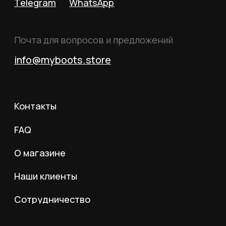
ИНН 352532575412
г. Москва, ул. Русаковская, д. 27
Политика конфиденциальности
Пользовательское соглашение
Согласие на обработку данных
Согласие на рассылку
Вся информация, размещённая на сайте, носит
исключительно информационный характер и не
является публичной офертой, определяемой
положениями статьи 437 Гражданского кодекса
Российской Федерации.
© 2026 MY BOOTS.