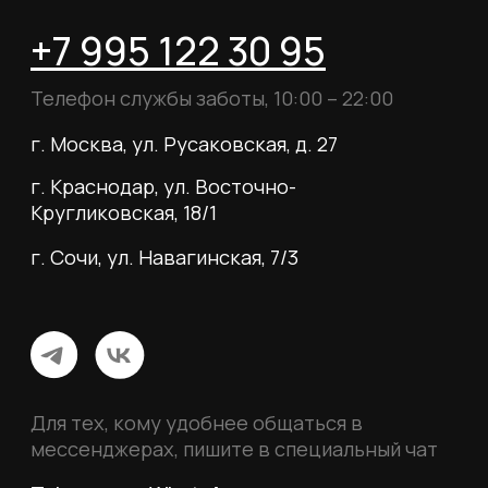
Для тех, кому удобнее общаться в
мессенджерах, пишите в специальный чат
Telegram
WhatsApp
Почта для вопросов и предложений
info@myboots.store
Контакты
FAQ
О магазине
Наши клиенты
Сотрудничество
ИП Пиотровский Даниил Олегович
ОГРНИП 325237500296617