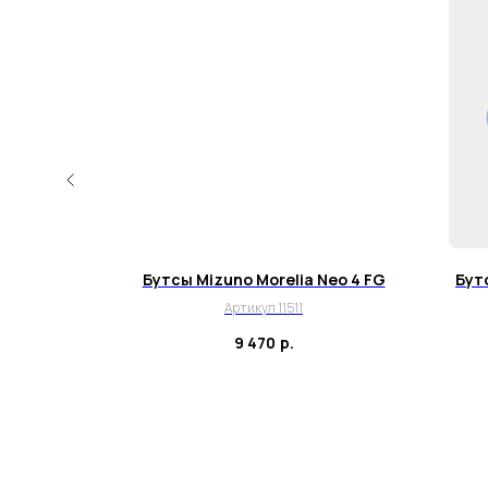
eo 4 FG
Бутсы Mizuno Morelia Neo 4 FG
Бутс
Артикул 11511
9 470
р.