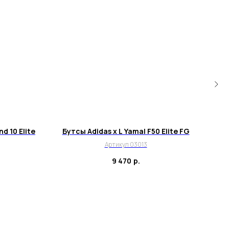
d 10 Elite
Бутсы Adidas x L Yamal F50 Elite FG
Бут
Артикул 03013
9 470
р.