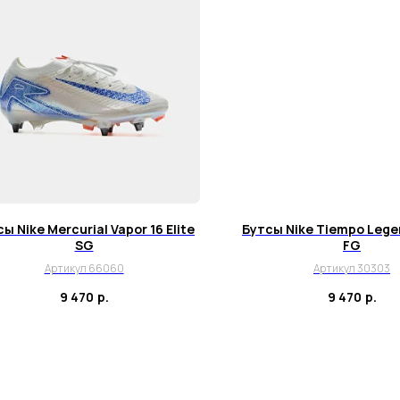
ы Nike Mercurial Vapor 16 Elite
Бутсы Nike Tiempo Legen
SG
FG
Артикул 66060
Артикул 30303
9 470
р.
9 470
р.