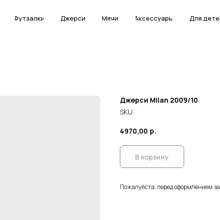
Футзалки
Футзалки
Джерси
Джерси
Мячи
Мячи
Аксессуары
Аксессуары
Для дете
Для дете
Джерси Milan 2009/10
SKU:
4970,00
р.
В корзину
Пожалуйста, перед оформлением з