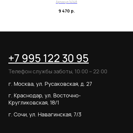
Для тех, кому удобнее общаться в
Артикул 14148
мессенджерах, пишите в специальный чат
9 470
р.
Telegram
WhatsApp
Почта для вопросов и предложений
info@myboots.store
Контакты
FAQ
О магазине
Наши клиенты
Сотрудничество
ИП Пиотровский Даниил Олегович
ОГРНИП 325237500296617
ИНН 352532575412
г. Москва, ул. Русаковская, д. 27