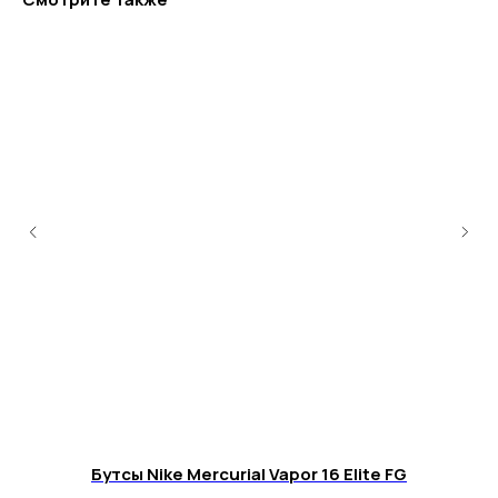
+7 995 122 30 95
Телефон службы заботы, 10:00 – 22:00
г. Москва, ул. Русаковская, д. 27
г. Краснодар, ул. Восточно-
Кругликовская, 18/1
г. Сочи, ул. Навагинская, 7/3
Бутсы Nike Mercurial Vapor 16 Elite FG