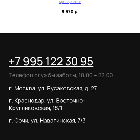
Для тех, кому удобнее общаться в
Артикул 21128
мессенджерах, пишите в специальный чат
9 970
р.
Telegram
WhatsApp
Почта для вопросов и предложений
info@myboots.store
Контакты
FAQ
О магазине
Наши клиенты
Сотрудничество
ИП Пиотровский Даниил Олегович
ОГРНИП 325237500296617
ИНН 352532575412
г. Москва, ул. Русаковская, д. 27