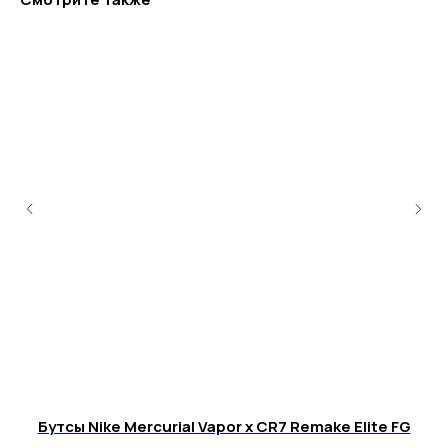
+7 995 122 30 95
Телефон службы заботы, 10:00 – 22:00
г. Москва, ул. Русаковская, д. 27
г. Краснодар, ул. Восточно-
Кругликовская, 18/1
г. Сочи, ул. Навагинская, 7/3
Бутсы Nike Mercurial Vapor x CR7 Remake Elite FG