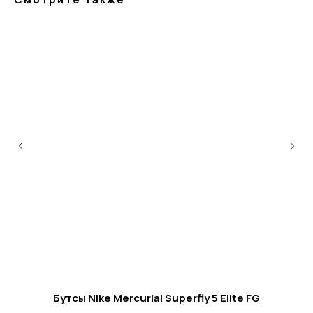
+7 995 122 30 95
Телефон службы заботы, 10:00 – 22:00
г. Москва, ул. Русаковская, д. 27
г. Краснодар, ул. Восточно-
Кругликовская, 18/1
г. Сочи, ул. Навагинская, 7/3
Бутсы Nike Mercurial Superfly 5 Elite FG