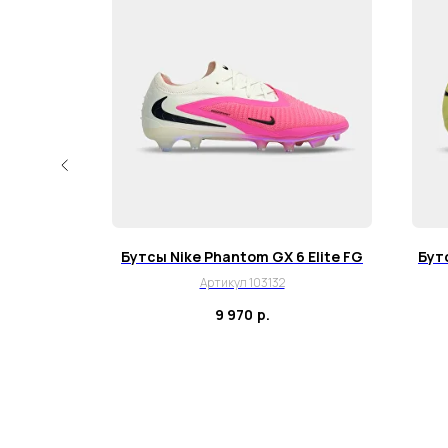
eo 4 FG
Бутсы Nike Phantom GX 6 Elite FG
Бутс
Артикул 103132
9 970
р.