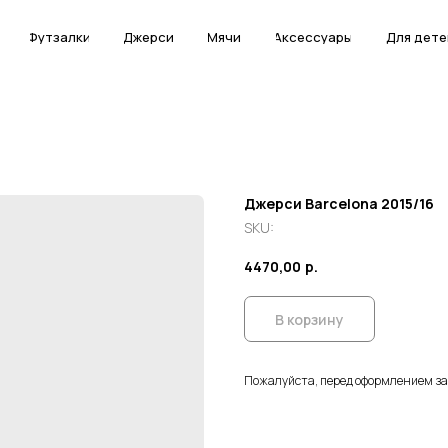
Футзалки
Футзалки
Джерси
Джерси
Мячи
Мячи
Аксессуары
Аксессуары
Для дете
Для дете
Джерси Barcelona 2015/16
SKU:
4470,00
р.
В корзину
Пожалуйста, перед оформлением з