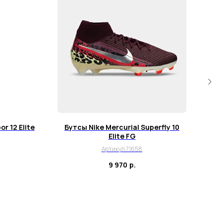
r 12 Elite
Бутсы Nike Mercurial Superfly 10
Бут
Elite FG
Артикул 71658
9 970
р.