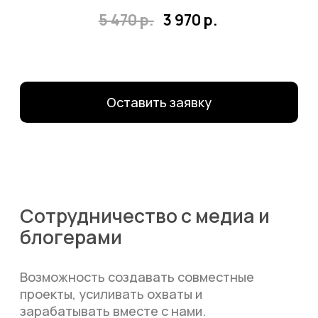
Оставить заявку
Вакансии в MB Club —
присоединяйся к команде
Мы ищем людей, которые хотят расти
вместе с нами: от первых шагов в
продажах и маркетинге до ключевых
ролей.
Опыт и развитие
Обучение внутри команды, доступ к
знаниям в e-commerce, маркетинге и
клиентском сервисе