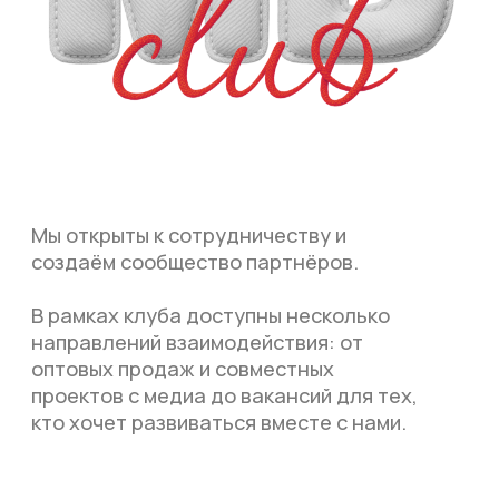
Мы открыты к сотрудничеству и
создаём сообщество партнёров.
В рамках клуба доступны несколько
направлений взаимодействия: от
оптовых продаж и совместных
проектов с медиа до вакансий для тех,
кто хочет развиваться вместе с нами.
Оптовые партнёрства без
лишних условий
Мы предлагаем выгодные условия для
оптовых покупателей: собственный
склад в Москве, стабильные поставки
новинок и гибкую систему цен.
Сотрудничаем с магазинами,
дистрибьюторами и компаниями,
которые хотят расширить свой
ассортимент спортивной обуви,