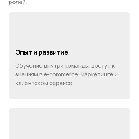
ИНН 352532575412
г. Москва, ул. Русаковская, д. 27
Политика конфиденциальности
Пользовательское соглашение
Согласие на обработку данных
Согласие на рассылку
Вся информация, размещённая на сайте, носит
исключительно информационный характер и не
является публичной офертой, определяемой
положениями статьи 437 Гражданского кодекса
Российской Федерации.
© 2026 MY BOOTS.