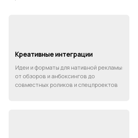
Живая среда
Работа в проекте, где ценится
инициатива, поддержка коллег и
возможность влиять на результат
Карьерный рост
Возможность развиваться вместе с
компанией: от первых задач до
ключевых ролей в проекте