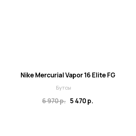
Сотрудничество с медиа и
блогерами
Возможность создавать совместные
проекты, усиливать охваты и
зарабатывать вместе с нами.
Креативные интеграции
Идеи и форматы для нативной рекламы:
от обзоров и анбоксингов до
совместных роликов и спецпроектов