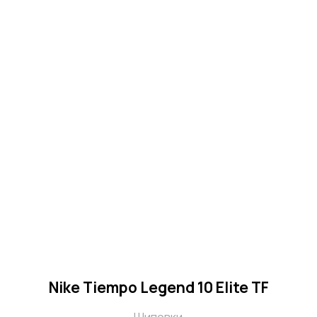
Nike Phantom GX 2 Elite FG
Бутсы
7 470 р.
5 970 р.