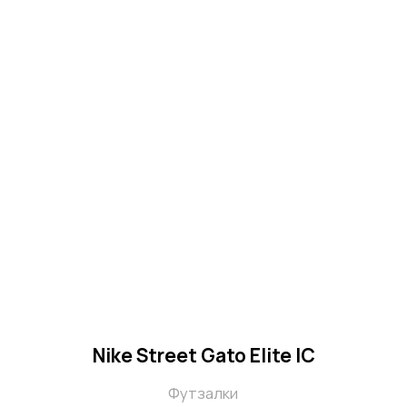
Взаимный рост аудитории
Мы усиливаем охваты и доверие к
бренду, блогер получает новый
контент и монетизацию
Долгосрочные партнёрства
Не разовая реклама, а сотрудничество
на постоянной основе: совместные
акции, ивенты, розыгрыши и
коллаборации