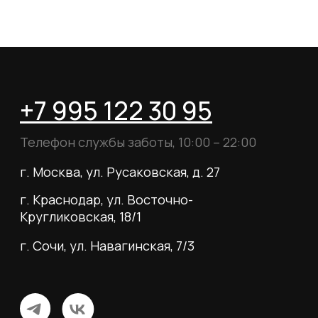
Telegram
WhatsApp
Почта для вопросов и предложений
info@myboots.store
Контакты
FAQ
О магазине
Наши клиенты
Сотрудничество
ИП Пиотровский Даниил Олегович
ОГРНИП 325237500296617
ИНН 352532575412
г. Москва, ул. Русаковская, д. 27