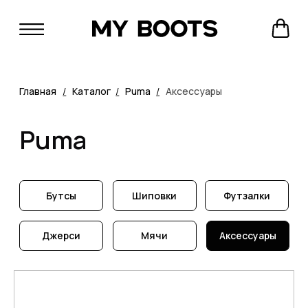
Главная
/
Каталог
/
Puma
/
Аксессуары
Puma
Бутсы
Шиповки
Футзалки
Джерси
Мячи
Аксессуары