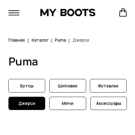
Главная
/
Каталог
/
Puma
/
Джерси
Puma
Бутсы
Шиповки
Футзалки
Джерси
Мячи
Аксессуары