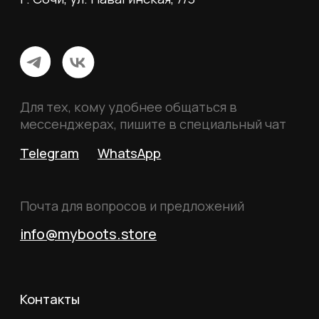
Наши клиенты
Сотрудничество
ИП Пиотровский Даниил Олегович
ОГРНИП 325237500296617
ИНН 352532575412
г. Москва, ул. Русаковская, д. 27
Политика конфиденциальности
Пользовательское соглашение
Согласие на обработку данных
Согласие на рассылку
Вся информация, размещённая на сайте, носит
исключительно информационный характер и не
является публичной офертой, определяемой
положениями статьи 437 Гражданского кодекса
Российской Федерации.