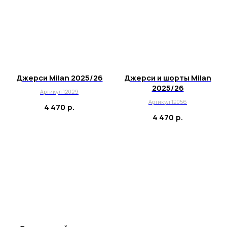
Джерси Milan 2025/26
Джерси и шорты Milan
2025/26
Артикул 12029
Артикул 12056
4 470
р.
4 470
р.
+7 995 122 30 95
Телефон службы заботы, 10:00 – 22:00
г. Москва, ул. Русаковская, д. 27