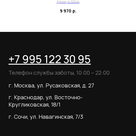
О магазине
Артикул 12644
9 970
р.
Наши клиенты
Сотрудничество
ИП Пиотровский Даниил Олегович
ОГРНИП 325237500296617
ИНН 352532575412
г. Москва, ул. Русаковская, д. 27
Политика конфиденциальности
Пользовательское соглашение
Согласие на обработку данных
Согласие на рассылку
Вся информация, размещённая на сайте, носит
исключительно информационный характер и не
является публичной офертой, определяемой
положениями статьи 437 Гражданского кодекса