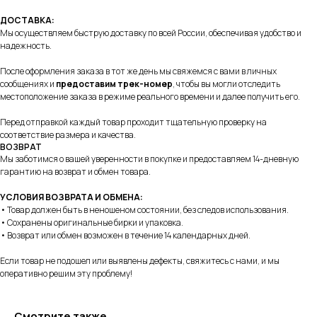
ДОСТАВКА:
Мы осуществляем быструю доставку по всей России, обеспечивая удобство и
надежность.
После оформления заказа в тот же день мы свяжемся с вами в личных
сообщениях и
предоставим трек-номер
, чтобы вы могли отследить
местоположение заказа в режиме реального времени и далее получить его.
Перед отправкой каждый товар проходит тщательную проверку на
соответствие размера и качества.
ВОЗВРАТ
Мы заботимся о вашей уверенности в покупке и предоставляем 14-дневную
гарантию на возврат и обмен товара.
УСЛОВИЯ ВОЗВРАТА И ОБМЕНА:
• Товар должен быть в неношеном состоянии, без следов использования.
• Сохранены оригинальные бирки и упаковка.
• Возврат или обмен возможен в течение 14 календарных дней.
Если товар не подошел или выявлены дефекты, свяжитесь с нами, и мы
оперативно решим эту проблему!
+7 995 122 30 95
Телефон службы заботы, 10:00 – 22:00
Смотрите также