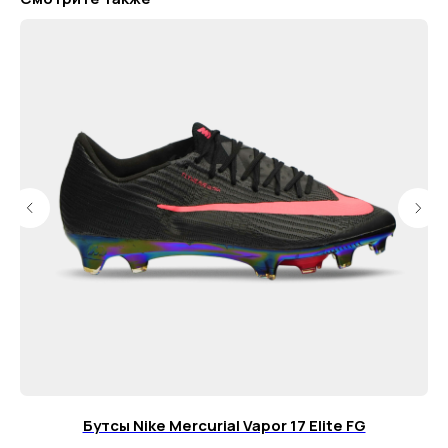
г. Москва, ул. Русаковская, д. 27
г. Краснодар, ул. Восточно-
Кругликовская, 18/1
г. Сочи, ул. Навагинская, 7/3
Для тех, кому удобнее общаться в
мессенджерах, пишите в специальный чат
Telegram
WhatsApp
Почта для вопросов и предложений
info@myboots.store
Контакты
FAQ
Бутсы Nike Mercurial Vapor 17 Elite FG