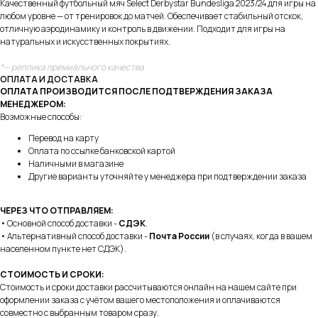
Качественный футбольный мяч Select Derbystar Bundesliga 2023/24 для игры на
любом уровне — от тренировок до матчей. Обеспечивает стабильный отскок,
отличную аэродинамику и контроль в движении. Подходит для игры на
натуральных и искусственных покрытиях.
*— реплика премиального качества
ОПЛАТА И ДОСТАВКА
ОПЛАТА ПРОИЗВОДИТСЯ ПОСЛЕ ПОДТВЕРЖДЕНИЯ ЗАКАЗА
МЕНЕДЖЕРОМ:
Возможные способы:
Перевод на карту
Оплата по ссылке банковской картой
Наличными в магазине
Другие варианты уточняйте у менеджера при подтверждении заказа
ЧЕРЕЗ ЧТО ОТПРАВЛЯЕМ:
• Основной способ доставки -
СДЭК
.
• Альтернативный способ доставки -
Почта России
(в случаях, когда в вашем
населенном пункте нет СДЭК).
СТОИМОСТЬ И СРОКИ:
Стоимость и сроки доставки рассчитываются онлайн на нашем сайте при
оформлении заказа с учётом вашего местоположения и оплачиваются
совместно с выбранным товаром сразу.