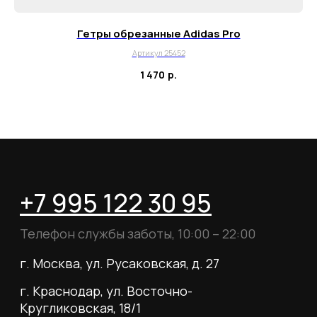
Контакты
FAQ
Гетры обрезанные Adidas Pro
О магазине
Артикул 25452
Наши клиенты
1 470
р.
Сотрудничество
ИП Пиотровский Даниил Олегович
ОГРНИП 325237500296617
ИНН 352532575412
г. Москва, ул. Русаковская, д. 27
Политика конфиденциальности
Пользовательское соглашение
Согласие на обработку данных
Согласие на рассылку