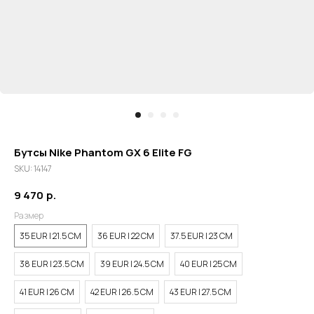
Бутсы Nike Phantom GX 6 Elite FG
SKU:
14147
9 470
р.
Размер
35 EUR | 21.5 СМ
36 EUR | 22 СМ
37.5 EUR | 23 СМ
38 EUR | 23.5 СМ
39 EUR | 24.5 СМ
40 EUR | 25 СМ
41 EUR | 26 СМ
42 EUR | 26.5 СМ
43 EUR | 27.5 СМ