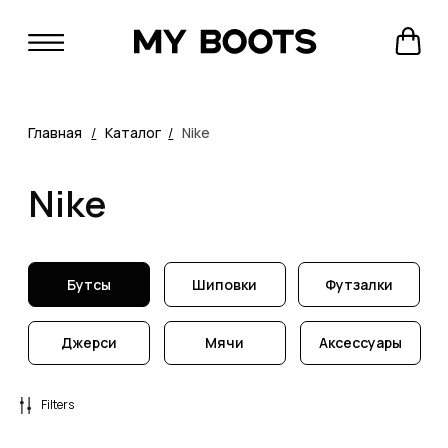
Главная
/
Каталог
/
Nike
Nike
Бутсы
Шиповки
Футзалки
Джерси
Мячи
Аксессуары
Filters