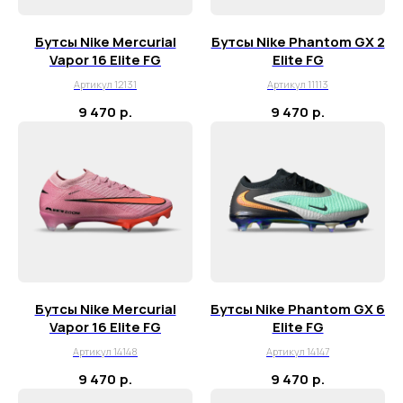
Бутсы Nike Mercurial
Бутсы Nike Phantom GX 2
Vapor 16 Elite FG
Elite FG
Артикул 12131
Артикул 11113
9 470
р.
9 470
р.
+7 995 122 30 95
Телефон службы заботы, 10:00 – 22:00
г. Москва, ул. Русаковская, д. 27
г. Краснодар, ул. Восточно-
Кругликовская, 18/1
Бутсы Nike Mercurial
Бутсы Nike Phantom GX 6
г. Сочи, ул. Навагинская, 7/3
Vapor 16 Elite FG
Elite FG
Артикул 14148
Артикул 14147
9 470
р.
9 470
р.