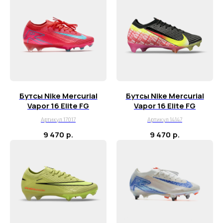
Для тех, кому удобнее общаться в
мессенджерах, пишите в специальный чат
Telegram
WhatsApp
Почта для вопросов и предложений
info@myboots.store
Бутсы Nike Mercurial
Бутсы Nike Mercurial
Контакты
Vapor 16 Elite FG
Vapor 16 Elite FG
FAQ
Артикул 17017
Артикул 14147
О магазине
9 470
р.
9 470
р.
Наши клиенты
Сотрудничество
ИП Пиотровский Даниил Олегович
ОГРНИП 325237500296617
ИНН 352532575412