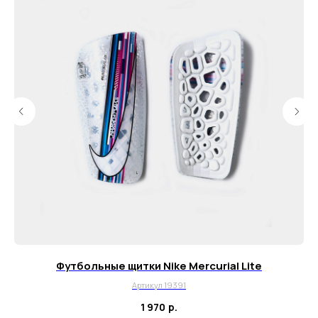
Почта для вопросов и предложений
info@myboots.store
Контакты
FAQ
О магазине
Наши клиенты
Сотрудничество
ИП Пиотровский Даниил Олегович
ОГРНИП 325237500296617
ИНН 352532575412
г. Москва, ул. Русаковская, д. 27
Футбольные щитки Nike Mercurial Lite
Артикул 19391
Политика конфиденциальности
1 970
р.
Пользовательское соглашение