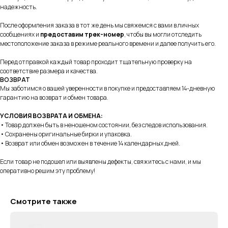
надежность.
После оформления заказа в тот же день мы свяжемся с вами в личных
сообщениях и
предоставим трек-номер
, чтобы вы могли отследить
местоположение заказа в режиме реального времени и далее получить его.
+7 995 122 30 95
Перед отправкой каждый товар проходит тщательную проверку на
соответствие размера и качества.
Телефон службы заботы, 10:00 – 22:00
ВОЗВРАТ
Мы заботимся о вашей уверенности в покупке и предоставляем 14-дневную
г. Москва, ул. Русаковская, д. 27
гарантию на возврат и обмен товара.
г. Краснодар, ул. Восточно-
Кругликовская, 18/1
УСЛОВИЯ ВОЗВРАТА И ОБМЕНА:
• Товар должен быть в неношеном состоянии, без следов использования.
г. Сочи, ул. Навагинская, 7/3
• Сохранены оригинальные бирки и упаковка.
• Возврат или обмен возможен в течение 14 календарных дней.
Если товар не подошел или выявлены дефекты, свяжитесь с нами, и мы
оперативно решим эту проблему!
Для тех, кому удобнее общаться в
мессенджерах, пишите в специальный чат
Смотрите также
Telegram
WhatsApp