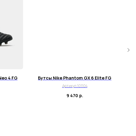
Neo 4 FG
Бутсы Nike Phantom GX 6 Elite FG
Бутс
Артикул 101104
9 470
р.