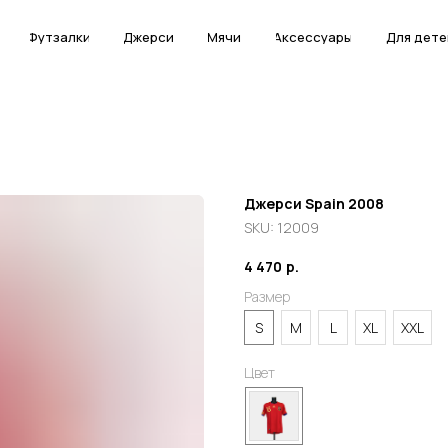
Футзалки
Футзалки
Джерси
Джерси
Мячи
Мячи
Аксессуары
Аксессуары
Для дете
Для дете
Джерси Spain 2008
SKU:
12009
4 470
р.
Размер
S
M
L
XL
XXL
Цвет