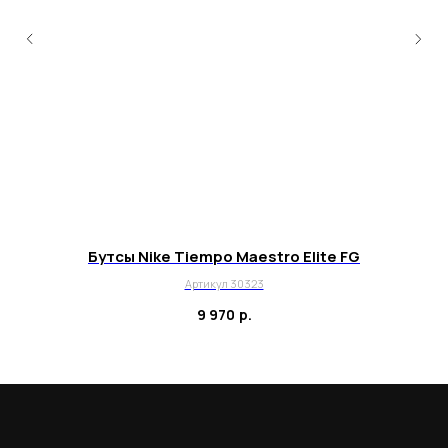
Для тех, кому удобнее общаться в
мессенджерах, пишите в специальный чат
Telegram
WhatsApp
Почта для вопросов и предложений
info@myboots.store
Бутсы Nike Tiempo Maestro Elite FG
Контакты
Артикул 30323
FAQ
9 970
р.
О магазине
Наши клиенты
Сотрудничество